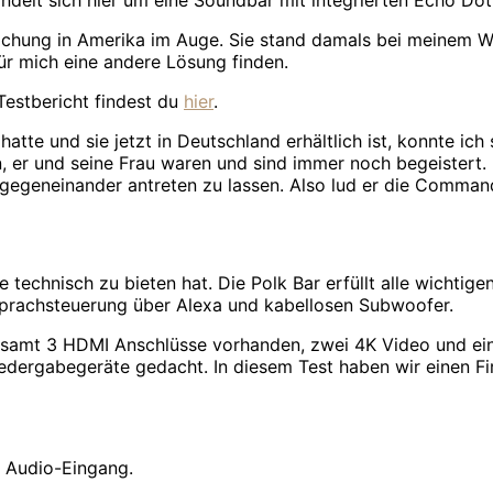
ndelt sich hier um eine Soundbar mit integrierten Echo Dot
ichung in Amerika im Auge. Sie stand damals bei meinem W
ür mich eine andere Lösung finden.
Testbericht findest du
hier
.
tte und sie jetzt in Deutschland erhältlich ist, konnte ich
er und seine Frau waren und sind immer noch begeistert. 
gegeneinander antreten zu lassen. Also lud er die Command
technisch zu bieten hat. Die Polk Bar erfüllt alle wichtig
prachsteuerung über Alexa und kabellosen Subwoofer.
esamt 3 HDMI Anschlüsse vorhanden, zwei 4K Video und ein
edergabegeräte gedacht. In diesem Test haben wir einen Fi
r Audio-Eingang.