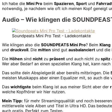
Ich habe die
Mini Pro
beim
Spazieren
,
Sport
und
Fahrrad
notwendig, je nachdem wie oft ich meinen Kopf geneigt u
Audio – Wie klingen die SOUNDPEAST
Soundpeats Mini Pro Test - Ladekontakte
Wie klingen also die
SOUNDPEATS Mini Pro
? Beim
Klang
und
druckvoll
. Die
mitten
sind gut
ausbalanciert
und die
Die
Höhen
sind
nicht
zu
präsent
und auch nicht zu
spitz
Wer aber Bedarf an einen speziellen Klang hat, kann nac
Das sollte dein Abspielgerät aber bereits mitbringen. Die
meisten Musikapps aber einen Equalizer mit, so auch die
Das
wichtigste
beim Klang ist aus meiner Sicht aber der
r
welche Kopfhörer wir hier nutzen.
Mein Tipp:
für mehr Streamingqualität und noch besseren
mittlerweile viele Alben und Titel in Ultra HD. Das bedeu
auch gratis. Perfekt zum Testen.