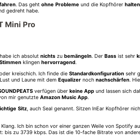
fahren
. Das geht
ohne
Probleme
und die Kopfhörer
halten
nd gedreht habe.
 Mini Pro
habe ich absolut
nichts
zu
bemängeln
. Der
Bass
ist sehr
k
Stimmen
klingen
hervorragend
.
oder kreischich. Ich finde die
Standardkonfiguration
sehr 
h Lust und Laune mit dem
Equalizer
noch
nachschärfen
. Hi
SOUNDPEATS
verfügen über
keine App
und lassen sich dah
 von mir genutzte
Amazon Music App
.
ichtige
Sitz
, auch Seal genannt. Sitzen InEar Kopfhörer nich
 Klang. Ich bin schon vor einer ganzen Weile von Spotif
tet: bis zu 3739 kbps. Das ist die 10-fache Bitrate von and