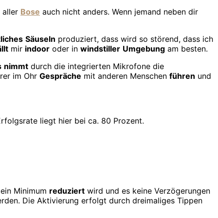
 aller
Bose
auch nicht anders. Wenn jemand neben dir
liches
Säuseln
produziert, dass wird so störend, dass ich
llt
mir
indoor
oder in
windstiller
Umgebung
am besten.
s
nimmt
durch die integrierten Mikrofone die
örer im Ohr
Gespräche
mit anderen Menschen
führen
und
olgsrate liegt hier bei ca. 80 Prozent.
f ein Minimum
reduziert
wird und es keine Verzögerungen
den. Die Aktivierung erfolgt durch dreimaliges Tippen