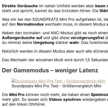
Direkte
Geräusche
im nahen Umfeld werden aber
kaum
steht und spricht, kannst du das trotzdem hören. Die
Stär
Was mir bei den SOUNDPEATS Mini Pro aufgefallen ist, d
auf den
Normalmodus
wechseln muss, in diesem Modus
Neben den normalen- und ANC-Modus gibt es noch eine
Außengeräusche
auf
und gibt diese
verzögerungsfrei
ü
du nimmst deine
Umgebung
stärker
wahr
. Das funktionie
Natürlich werden in diesem Modus aber auch alle stören
Das Wechseln der einzelnen Modi wird durch 1,5 Sekunden k
Der Gamemodus – weniger Latenz
Soundpeats Mini Pro Test - Größenvergleich Mini
Die
Mini Pro
können noch mehr, sie haben einen
Spielmo
mehr gibt. So lassen sich
Videos
synchron
wiedergeben u
auf den linken Ohrhörer.