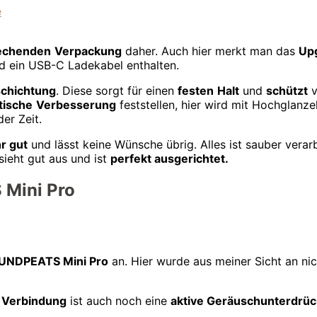
echenden
Verpackung
daher. Auch hier merkt man das
Up
d ein USB-C Ladekabel enthalten.
chichtung
. Diese sorgt für einen
festen
Halt
und
schützt
v
tische
Verbesserung
feststellen, hier wird mit Hochglanz
er Zeit.
r gut
und lässt keine Wünsche übrig. Alles ist sauber verar
ieht gut aus und ist
perfekt ausgerichtet.
Mini Pro
UNDPEATS Mini Pro
an. Hier wurde aus meiner Sicht an ni
C Verbindung
ist auch noch eine
aktive Geräuschunterdrü