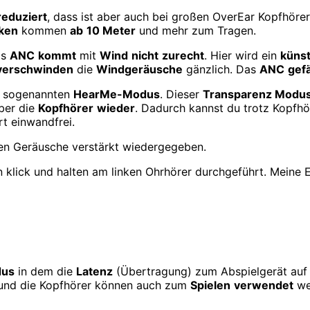
reduziert
, dass ist aber auch bei großen OverEar Kopfhörer
ken
kommen
ab
10 Meter
und mehr zum Tragen.
as
ANC
kommt
mit
Wind
nicht
zurecht
. Hier wird ein
künst
verschwinden
die
Windgeräusche
gänzlich. Das
ANC
gefä
n sogenannten
HearMe-Modus
. Dieser
Transparenz Modu
ber die
Kopfhörer
wieder
. Dadurch kannst du trotz Kopfh
rt einwandfrei.
den Geräusche verstärkt wiedergegeben.
lick und halten am linken Ohrhörer durchgeführt. Meine Erf
dus
in dem die
Latenz
(Übertragung) zum Abspielgerät au
nd die Kopfhörer können auch zum
Spielen
verwendet
wer