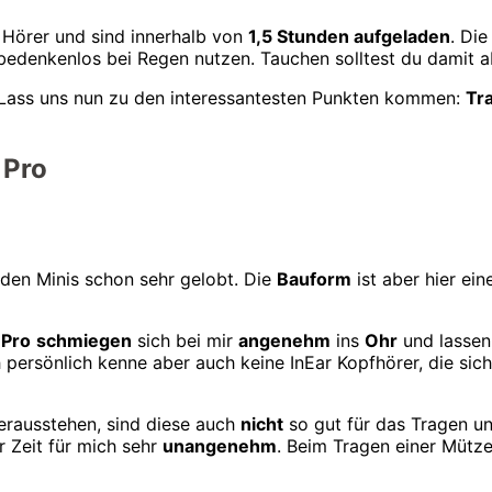
Hörer und sind innerhalb von
1,5 Stunden aufgeladen
. Di
h bedenkenlos bei Regen nutzen. Tauchen solltest du damit a
 Lass uns nun zu den interessantesten Punkten kommen:
Tr
 Pro
 den Minis schon sehr gelobt. Die
Bauform
ist aber hier ein
 Pro
schmiegen
sich bei mir
angenehm
ins
Ohr
und lassen
h persönlich kenne aber auch keine InEar Kopfhörer, die si
rausstehen, sind diese auch
nicht
so gut für das Tragen un
r Zeit für mich sehr
unangenehm
. Beim Tragen einer Mütz