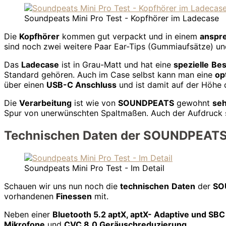
Soundpeats Mini Pro Test - Kopfhörer im Ladecase
Die
Kopfhörer
kommen gut verpackt und in einem
anspr
sind noch zwei weitere Paar Ear-Tips (Gummiaufsätze) un
Das
Ladecase
ist in Grau-Matt und hat eine
spezielle
Bes
Standard gehören. Auch im Case selbst kann man eine
op
über einen
USB-C Anschluss
und ist damit auf der Höhe d
Die
Verarbeitung
ist wie von
SOUNDPEATS
gewohnt
seh
Spur von unerwünschten Spaltmaßen. Auch der Aufdruck s
Technischen Daten der SOUNDPEATS 
Soundpeats Mini Pro Test - Im Detail
Schauen wir uns nun noch die
technischen
Daten
der
SO
vorhandenen
Finessen
mit.
Neben einer
Bluetooth 5.2 aptX, aptX- Adaptive und SB
Mikrofone
und
CVC 8.0 Geräuschreduzierung
.