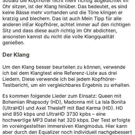
Sobald die Kopfhörer nicht mehr richtig abgedichtet im
Ohr sitzen, ist der Klang hinüber. Das bedeutet, es sind
keine Bässe mehr vorhanden und die Töne klingen er
kratzig und blechern. Das ist auch Mein Tipp für alle
anderen inEar Kopfhörer, achtet immer auf den richtigen
Sitz und dass diese auch richtig im Ohr abdichten,
ansonsten kannst du nicht die volle Klangqualität
genießen.
Der Klang
Um den Klang besser beurteilen zu können, verwende
ich bei dem Klangtest eine Referenz-Liste aus drei
Liedern. Diese verwende ich bei jedem Kopfhörer-
Testbericht, um ein vergleichbares Ergebnis zu erhalten.
Es kommen folgende Lieder zum Einsatz: Queen mit
Bohemian Rhapsody (HD), Madonna mit La Isla Bonita
(UltraHD) und Axel Thesleff mit Bad Karma (HD). HD
sind 850 kbps und UltraHD 3730 kpbs – eine
hochwertige MP3 Datei hat 320 kbps. Der Test erfolgte
im voreingestellten immersiven Klangmodus. Hier kann
aber durch den Equalizer noch individuell nachgebessert